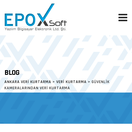
Skip
to
content
BLOG
ANKARA VERI KURTARMA
>
VERI KURTARMA
>
GÜVENLIK
KAMERALARINDAN VERI KURTARMA